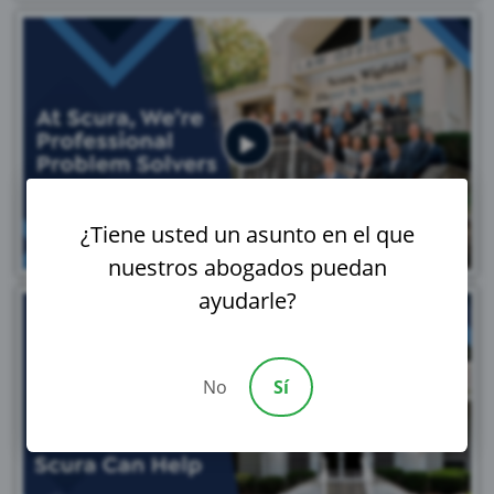
¿Tiene usted un asunto en el que
nuestros abogados puedan
ayudarle?
No
Sí