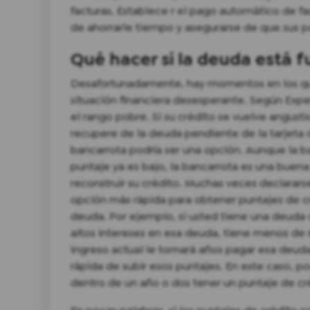
facturas. Establece r el pago automático de fa
de ahorrarle tiempo y asegurarse de que sus 
Qué hacer si la deuda está f
Desafortunadamente, hay momentos en los que 
situación financiera desesperante. Según Expe
el rango pobre. Si su crédito se vuelve angust
recupere de la deuda pendiente de la tarjeta 
bancarrota podría ser una opción. Aunque la b
puntaje ya es bajo, la bancarrota es una buena
reconstruir su crédito. Muchas veces declararse
opción más rápida para obtener puntajes de cré
deuda. Por ejemplo, si usted tiene una deuda 
altos intereses en esa deuda, tiene menos de 
ingreso actual le tomará años pagar esa deud
rápida de subir esos puntajes. En este caso, po
dentro de un año o dos tener un puntaje de 