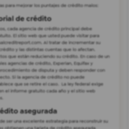
s para mejorar los puntajes de crédito malos:
orial de crédito
tos, cada agencia de crédito principal debe
uito. El sitio web que usted puede visitar para
alcreditreport.com. Al tratar de incrementar su
crédito y las distintas cuentas que lo afectan.
tos que están reduciendo su crédito. En caso de un
les agencias de crédito, Experian, Equifax y
 procedimiento de disputa y deben responder con
ecto. Si la agencia de crédito no puede
blece que se retire el caso. La ley federal exige
n el informe gratuito cada año y el sitio web
os.
rédito asegurada
e ser una excelente estrategia para reconstruir su
es obtienen una tarjeta de crédito asegurada