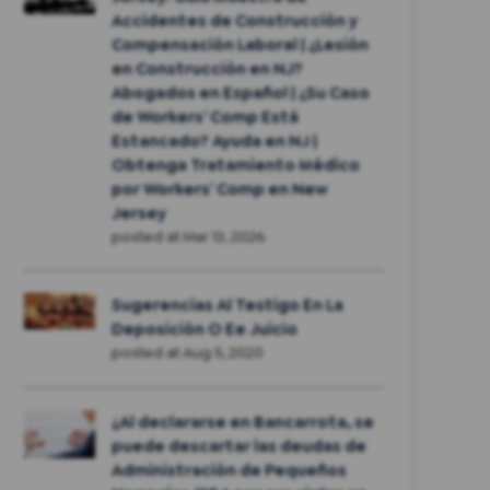
Accidentes de Construcción y
Compensación Laboral | ¿Lesión
en Construcción en NJ?
Abogados en Español | ¿Su Caso
de Workers’ Comp Está
Estancado? Ayuda en NJ |
Obtenga Tratamiento Médico
por Workers’ Comp en New
Jersey
posted at
Mar 13, 2026
Sugerencias Al Testigo En La
Deposición O Ee Juicio
posted at
Aug 5, 2020
¿Al declararse en Bancarrota, se
puede descartar las deudas de
Administración de Pequeños