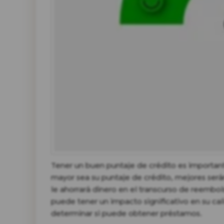
Tener un buen puntaje de crédito es importan
mayor sea su puntaje de crédito, mejores será
le ahorrará dinero en el transcurso de reembol
puede tener un impacto significativo en su cal
determinar si puede obtener préstamos.