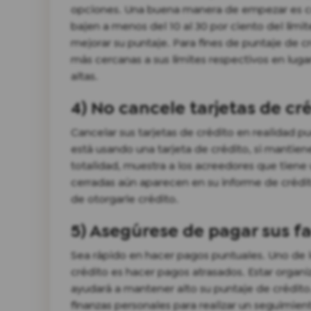
opciones. Una buena manera de empezar es con
bajen a menos del 10 al 30 por ciento del lími
mejorar su puntaje. Para fines de puntaje de cr
más cercanas a sus límites respectivos en lugar
altas.
4) No cancele tarjetas de cr
Cancelar sus tarjetas de crédito en realidad pu
está usando una tarjeta de crédito, si mantien
totalidad, muestra a los acreedores que tiene 
cerradas aún aparecen en su informe de crédit
de otorgarle crédito.
5) Asegúrese de pagar sus f
Sea rápido en hacer pagos puntuales. Uno de 
crédito es hacer pagos atrasados. Estar organ
ayudará a mantener alto su puntaje de crédit
finanzas personales para realizar un seguimien