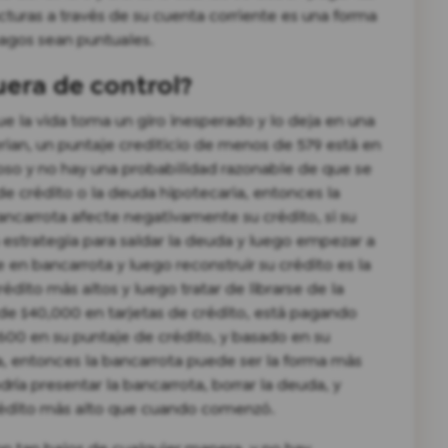
cturas a través de su cuenta corriente es una forma
pagos sean puntuales.
uera de control?
la vida toma un giro inesperado y lo deja en una
rian, un puntaje crediticio de menos de 579 está en
ioso y no hay una probabilidad razonable de que se
de crédito o la deuda hipotecaria, entonces la
ancarrota afecte negativamente su crédito, si su
 estrategia para saldar la deuda y luego empezar a
 en bancarrota y luego reconstruir su crédito es la
dito más altos y luego tratar de librarse de la
de $40,000 en tarjetas de crédito, está pagando
600 en su puntaje de crédito, y basado en su
a, entonces la bancarrota puede ser la forma más
dría presentar la bancarrota, borrar la deuda, y
crédito más alto que cuando comenzó.