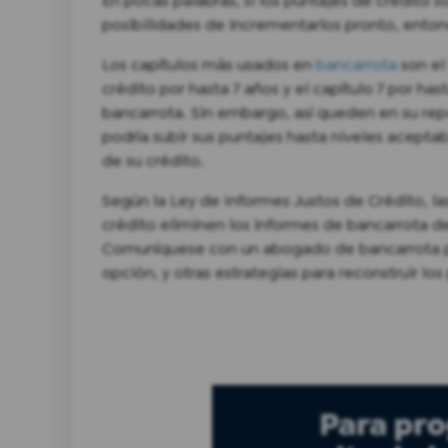
En pocas palabras, si los puntajes de crédito 
posibilidades de incrementarlos pronto, enton
Los capítulos más usados en
bancarrota
son el 
crédito por hasta 7 años y el capítulo 7 por h
bancarrota. Sin embargo, así queden en su rep
podría subir sus puntajes hasta niveles acept
de su crédito.
Según la Ley de Informes Justos de Crédito, la
crédito eliminen los informes de bancarrota d
Comuníquese con un abogado de bancarrota par
opción, y otras estrategias para reconstruir los