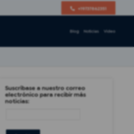
+19737862351
Blog
Noticias
Video
Suscríbase a nuestro correo
electrónico para recibir más
noticias: