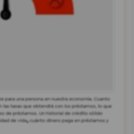
te para una persona en nuestra economía. Cuanto
n las tasas que obtendrá con los préstamos, lo que
so de préstamos. Un historial de crédito sólido
idad de vida
,
cuánto dinero paga en préstamos y