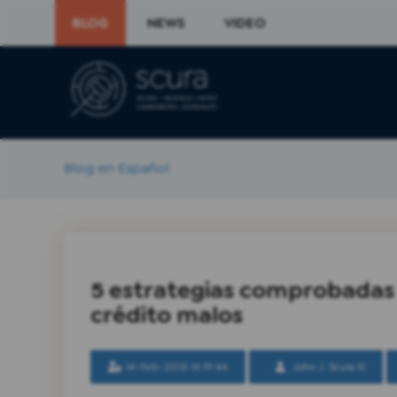
BLOG
NEWS
VIDEO
Blog en Español
5 estrategias comprobadas 
crédito malos
14-feb-2018 14:19:44
John J. Scura III