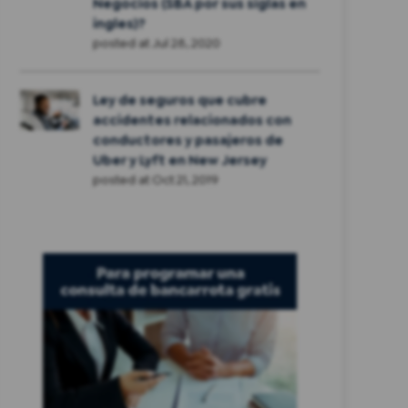
Negocios (SBA por sus siglas en
ingles)?
posted at
Jul 28, 2020
Ley de seguros que cubre
accidentes relacionados con
conductores y pasajeros de
Uber y Lyft en New Jersey
posted at
Oct 21, 2019