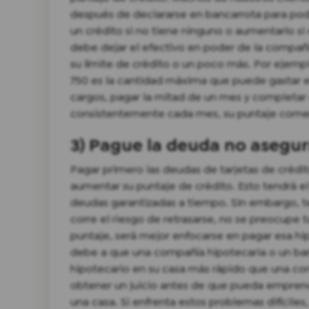
después de declararse en bancarrota para pode
un crédito si no tiene ninguno o aumentarlo si
debe dejar el efectivo en poder de la compañía
su límite de crédito o un poco más. Por ejempl
750 es la cantidad máxima que puede gastar e
cargos, pagar la mitad de un mes y completar 
consistentemente cada mes, su puntaje come
3) Pague la deuda no asegu
Pagar primero las deudas de tarjetas de crédi
aumentar su puntaje de crédito. Esto tendrá e
deudas garantizadas a tiempo. Sin embargo, t
corre el riesgo de retrasarse, no se preocupe t
puntaje, será mejor enfocarse en pagar esa hip
debe a que una compañía hipotecaria o un ban
hipotecario en su casa más rápido que una com
obtener un juicio antes de que pueda empren
una casa. Si enfrenta estos problemas difíciles