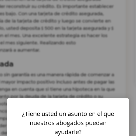
r reconstruir su crédito. Es importante establecer
 es bajo. Con una tarjeta de crédito asegurada,
 de la tarjeta de crédito y luego se convierte en
o, usted deposita $ 500 en la tarjeta asegurada y $
n el mes. Una excelente estrategia es hacer los
el mes siguiente. Realizando esto
nzará a aumentar.
rada
to sin garantía es una manera rápida de comenzar a
l mayor impacto positivo incluso antes de pagar las
enga en cuenta que si tiene una hipoteca en la que
anto por la deuda de la tarjeta de crédito o su
oteca antes que las tarjetas de crédito. Esto se
co con una hipoteca puede ejecutar un juicio
¿Tiene usted un asunto en el que
pañía de tarjetas de crédito, el cual deberá
nuestros abogados puedan
der acciones legales contra una propiedad, como
ayudarle?
, debe contactar a un abogado para discutir las