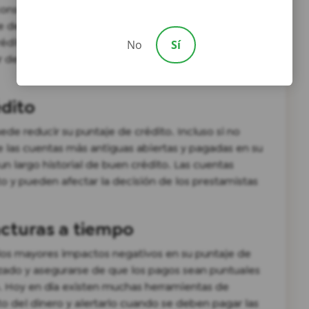
seguir que los saldos de su tarjeta de crédito
te de crédito en cada tarjeta y eso debería ayudar a
édito, priorice el pago de las tarjetas de crédito
No
Sí
 de las tarjetas que tienen las tasas de interés más
édito
ede reducir su puntaje de crédito. Incluso si no
e las cuentas más antiguas abiertas y pagadas en su
un largo historial de buen crédito. Las cuentas
o y pueden afectar la decisión de los prestamistas
acturas a tiempo
los mayores impactos negativos en su puntaje de
izado y asegurarse de que los pagos sean puntuales
o. Hoy en día existen muchas herramientas de
to del dinero y alertarlo cuando se deben pagar las