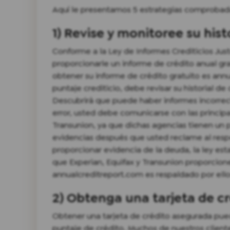
Aquí le presentamos 5 estrategias comprobada
1) Revise y monitoree su hist
Conforme a la Ley de Informes Crediticios Jus
proporcionarle un informe de crédito anual grat
obtener su informe de crédito gratuito es annu
puntaje crediticio, debe revisar su historial de 
Descubrirá que puede haber informes incorrec
error, usted debe comunicarse con las principa
Transunion, ya que dichas agencias tienen un
evidencias después que usted reclame al resp
proporcionar evidencia de la deuda, la ley esta
que Experian, Equifax y Transunion proporcione
annualcreditreport.com es respaldado por ell
2) Obtenga una tarjeta de c
Obtener una tarjeta de crédito asegurada pued
puntaje de crédito. Muchos de nuestros client