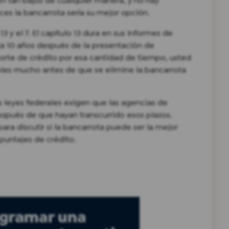
son tan bajos de cualquier manera, y no hay
ces la bancarrota sería su mejor opción.
13 y el 7. El capítulo 13 dura en sus informes de
asta 10 años después de la presentación de
orte de crédito por esa cantidad de tiempo, usted
ables mucho antes de que se elimine la bancarrota
s leyes federales exigen que las agencias de
espués de que hayan transcurrido esos plazos.
a discutir si la bancarrota puede ser la mejor
 puntajes de crédito.