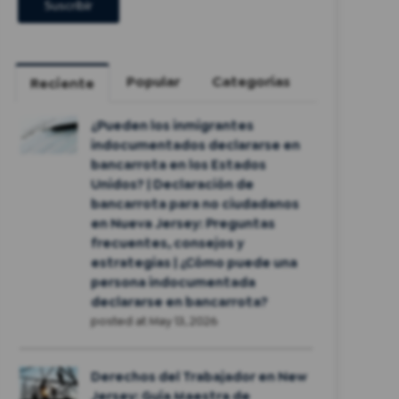
Popular
Categorías
Reciente
¿Pueden los inmigrantes
indocumentados declararse en
bancarrota en los Estados
Unidos? | Declaración de
bancarrota para no ciudadanos
en Nueva Jersey: Preguntas
frecuentes, consejos y
estrategias | ¿Cómo puede una
persona indocumentada
declararse en bancarrota?
posted at
May 13, 2026
Derechos del Trabajador en New
Jersey: Guía Maestra de