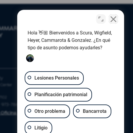
CAMMAROTA
Hola 👋🏼 Bienvenidos a Scura, Wigfield,
Y
Heyer, Cammarota & Gonzalez. ¿En qué
tipo de asunto podemos ayudarles?
SECAUCUS
ty
Hudson County
Lesiones Personales
Center
1 Harmon Meadow Blvd
Ste 201
Planificación patrimonial
7102
Secaucus, New Jersey 07094
973-786-2351
Teléfono:
973-786-2351
Otro problema
Bancarrota
 Oficina Legal de
Mapa de la Oficina Legal de
Seacaucus
Litigio