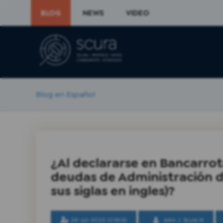
BLOG
NEWS
VIDEO
Blog en Español
¿Al declararse en Bancarrot
deudas de Administración 
sus siglas en ingles)?
28-jul-2020 12:55:51
John J. Scura III