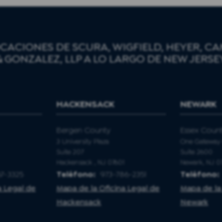
CACIONES DE SCURA, WIGFIELD, HEYER, 
& GONZALEZ, LLP A LO LARGO DE NEW JERSE
HACKENSACK
NEWARK
Bergen County
Essex Coun
3 University Plaza
One Gateway 
Suite 207
Suite 2600
Hackensack , NJ 07601
Newark, NJ 0
7-3325
Teléfono:
973-786-2351
Teléfono:
a Legal de
Mapa de la Oficina Legal de
Mapa de la
Hackensack
Newark