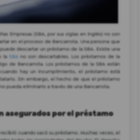
as Empresas (SBA, por sus siglas en inglés) no son
artar en el proceso de Bancarrota. Una persona que
puede descartar un préstamo de la SBA. Existe una
e la
SBA
no son descartables. Los préstamos de la
digo de Bancarrota. Los préstamos de la SBA están
cuando hay un incumplimiento, el préstamo está
tatario. Sin embargo, el hecho de que el préstamo
 no pueda eliminarlo a través de una Bancarrota.
n asegurados por el préstamo
recibió cuando sacó su préstamo. Muchas veces, el