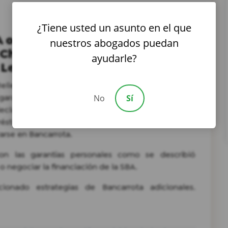
¿Tiene usted un asunto en el que
 o la Financiación del
nuestros abogados puedan
 Cheques de Pago en
ayudarle?
 Ley de Cuidados
elief, and Economic Security Act), el Programa de
rantías personales, por lo que si su empresa tuvo
No
Sí
eclararse en Bancarrota en forma individual. Según
réstamos de la SBA, generalmente se requieren
arse en Bancarrota.
con las garantías personales como se describió
 o negociar la financiación de la SBA.
onado estrategias de Bancarrota adicionales.