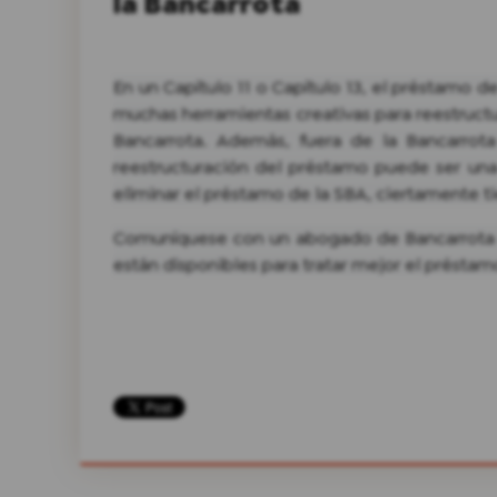
la Bancarrota
En un Capítulo 11 o Capítulo 13, el préstamo 
muchas herramientas creativas para reestruct
Bancarrota. Además, fuera de la Bancarrot
reestructuración del préstamo puede ser una 
eliminar el préstamo de la SBA, ciertamente t
Comuníquese con un abogado de Bancarrota 
están disponibles para tratar mejor el présta