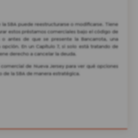
de la SBA puede reestructurarse o modificarse. Tiene
urar estos préstamos comerciales bajo el código de
a o antes de que se presente la Bancarrota, una
opción. En un Capítulo 7, si solo está tratando de
iene derecho a cancelar la deuda.
comercial de Nueva Jersey para ver qué opciones
mo de la SBA de manera estratégica.