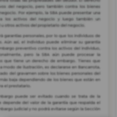
ntra todas las propiedades del deudor. El derecho
ivos del negocio, pero también contra los bienes
 negocio. Por ejemplo, la SBA puede presentar una
ra los activos del negocio y luego también un
 u otros activos del propietario del negocio.
 garantías personales, por lo que los individuos de
 Aún así, el individuo puede eliminar su garantía
bargo preventivo contra los activos del individuo,
sonalmente, pero la SBA aún puede procesar la
 los que tiene un derecho de embargo. Tienes que
, a modo de ilustración, es declararse en Bancarrota,
ado del gravamen sobre los bienes personales del
n más baja dependiendo de los bienes que están en
a el prestatario.
mbargo puede ser evitado cuando se trata de la
 depende del valor de la garantía que respalda el
argo judicial y no podrá evitarse según la Sección