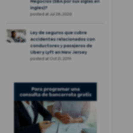
Negocios (SBA por sus siglas en
ingles)?
posted at
Jul 28, 2020
Ley de seguros que cubre
accidentes relacionados con
conductores y pasajeros de
Uber y Lyft en New Jersey
posted at
Oct 21, 2019