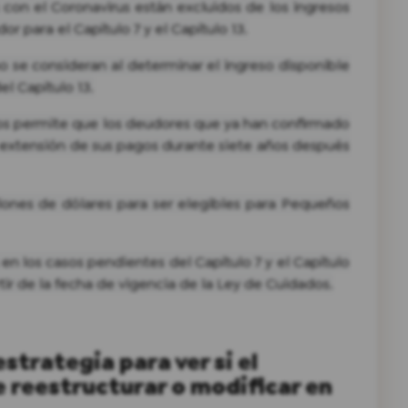
con el Coronavirus están excluidos de los ingresos
or para el Capítulo 7 y el Capítulo 13.
o se consideran al determinar el ingreso disponible
l Capítulo 13.
ados permite que los deudores que ya han confirmado
la extensión de sus pagos durante siete años después
llones de dólares para ser elegibles para Pequeños
en los casos pendientes del Capítulo 7 y el Capítulo
rtir de la fecha de vigencia de la Ley de Cuidados.
trategia para ver si el
 reestructurar o modificar en