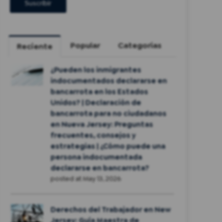
Popular
Categorías
Reciente
¿Pueden los inmigrantes
indocumentados declararse en
bancarrota en los Estados
Unidos? | Declaración de
bancarrota para no ciudadanos
en Nueva Jersey: Preguntas
frecuentes, consejos y
estrategias | ¿Cómo puede una
persona indocumentada
declararse en bancarrota?
posted at
May 13, 2026
Derechos del Trabajador en New
Jersey: Guía Maestra de