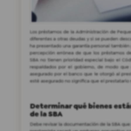
Los préstamos de la Administración de Pequeñ
diferentes a otras deudas y si se pueden desc
ha presentado una garantía personal también 
percepción errónea de que los préstamos d
SBA no tienen prioridad especial bajo el Có
respaldados por el gobierno, de modo que 
asegurado por el banco que le otorgó al pres
esté asegurado no significa que el prestatario
Determinar qué bienes está
de la SBA
Debe revisar la documentación de la SBA que 