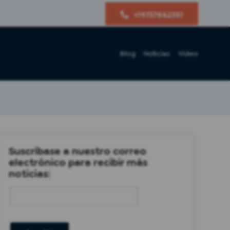
+19737862351
Blog
Noticias
Video
Suscríbase a nuestro correo
electrónico para recibir más
noticias: