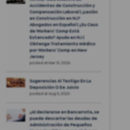
Accidentes de Construcción y
Compensación Laboral | ¿Lesión
en Construcción en NJ?
Abogados en Español | ¿Su Caso
de Workers’ Comp Está
Estancado? Ayuda en NJ |
Obtenga Tratamiento Médico
por Workers’ Comp en New
Jersey
posted at
Mar 13, 2026
Sugerencias Al Testigo En La
Deposición O Ee Juicio
posted at
Aug 5, 2020
¿Al declararse en Bancarrota, se
puede descartar las deudas de
Administración de Pequeños