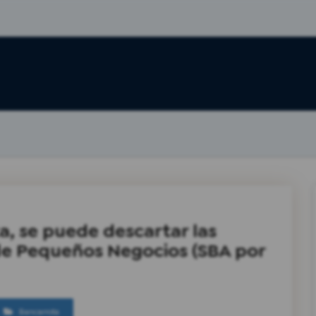
a, se puede descartar las
de Pequeños Negocios (SBA por
Bancarrota