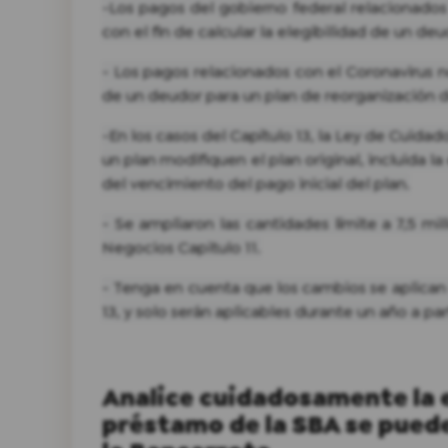
-Los pagos del gobierno federal relacionados 
con el fin de calcular la elegibilidad de un deud
- Los pagos relacionados con el Coronavirus n
de un deudor para un plan de reorganización de
-En los casos del Capítulo 13, la Ley de Cuid
un plan modifiquen el plan original, incluida 
del vencimiento del pago inicial del plan.
- Se ampliaron las cantidades límite a 7,5 mi
Negocios Capitulo 11.
- Tenga en cuenta que los cambios se aplican 
13, y solo serán aplicables durante un año a pa
Analice cuidadosamente la es
préstamo de la SBA se puede