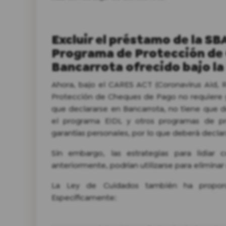
Excluir el préstamo de la SBA
Programa de Protección de
Bancarrota ofrecido bajo la
Ahora, bajo el CARES ACT (Coronavirus Aid, R
Protección de Cheques de Pago no requiere ga
que declararse en Bancarrota, no tiene que d
el programa EIDL y otros programas de p
garantías personales, por lo que deberá declar
Sin embargo, las estrategias para lidiar 
anteriormente, podrían utilizarse para eliminar
La Ley de Cuidados también ha proporci
Específicamente: