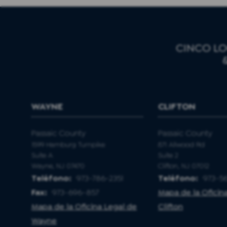
CINCO LO
WAYNE
CLIFTON
Passaic County
Passaic County
1599 Hamburg Turnpike
871 Allwood Rd
Suite A
Suite 2
Wayne, NJ 07470
Clifton, NJ 07012
Teléfono:
973-786-2351
Teléfono:
973-56
Fax:
973-696-857
Mapa de la Oficin
Mapa de la Oficina Legal de
Clifton
Wayne