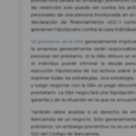
prestamista sacará un embargo preventivo co
de retención solo puede ser contra los act
personales de una persona involucrada en el
declaración de financiamiento UCC-1 cont
gravamen hipotecario contra la casa individual
Un préstamo de la SBA
generalmente implicará
la empresa generalmente serán responsables.
personal del préstamo. Si la SBA obtuvo un em
el individuo puede eliminar la deuda per
ejecución hipotecaria de los activos sobre
explorar todas las estrategias. Una estrategia
y luego negociar con la SBA un pago descont
prestatario. La SBA negociará una liquidació
garantía y de la situación en la que se encuentr
También debe analizar si el derecho de e
Bancarrota de un negocio. Esto generalmente
préstamo. Un embargo preventivo no es un emb
522 del Código de Bancarrota.