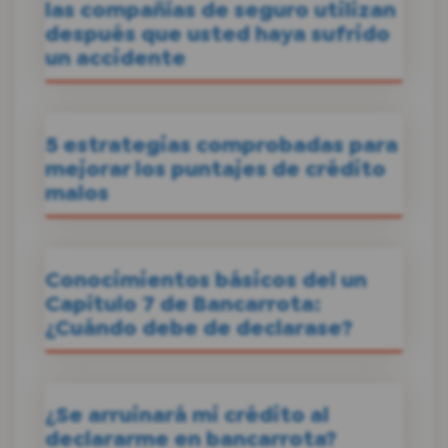
las compañías de seguro utilizan
después que usted haya sufrido
un accidente
5 estrategias comprobadas para
mejorar los puntajes de crédito
malos
Conocimientos básicos del un
Capítulo 7 de Bancarrota:
¿Cuándo debe de declarase?
¿Se arruinará mi crédito al
declararme en bancarrota?