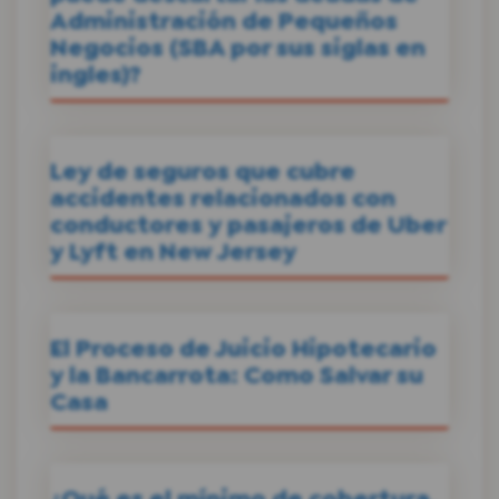
Administración de Pequeños
Negocios (SBA por sus siglas en
ingles)?
Ley de seguros que cubre
accidentes relacionados con
conductores y pasajeros de Uber
y Lyft en New Jersey
El Proceso de Juicio Hipotecario
y la Bancarrota: Como Salvar su
Casa
¿Qué es el mínimo de cobertura,