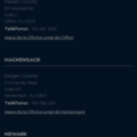
Passaic County
871 Allwood Rd
Suite 2
Clifton, NJ 07012
Teléfono:
973-567-3325
Mapa de la Oficina Legal de Clifton
HACKENSACK
Bergen County
3 University Plaza
Suite 207
Hackensack , NJ 07601
Teléfono:
973-786-2351
Mapa de la Oficina Legal de Hackensack
NEWARK