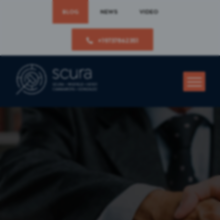
BLOG
NEWS
VIDEO
+19737862351