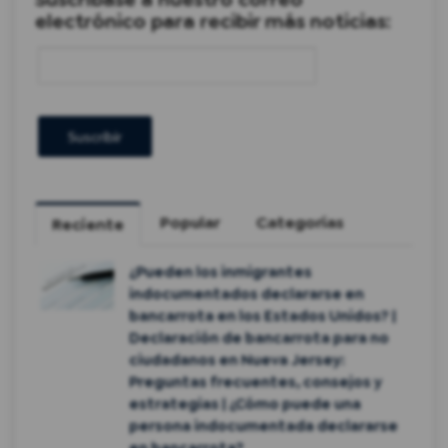
electrónico para recibir más noticias:
Popular
Categorías
Reciente
¿Pueden los inmigrantes
indocumentados declararse en
bancarrota en los Estados Unidos? |
Declaración de bancarrota para no
ciudadanos en Nueva Jersey:
Preguntas frecuentes, consejos y
estrategias | ¿Cómo puede una
persona indocumentada declararse
en bancarrota?