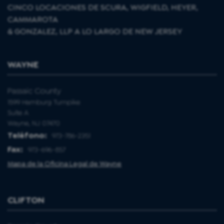
CINCO LOCACIONES DE SCURA, WIGFIELD, HEYER,
CAMMAROTA
& GONZALEZ, LLP A LO LARGO DE NEW JERSEY
WAYNE
Passaic County
1599 Hamburg Turnpike
Suite A
Wayne, NJ 07470
Teléfono:
973-786-2351
Fax:
973-696-857
Mapa de la Oficina Legal de Wayne
CLIFTON