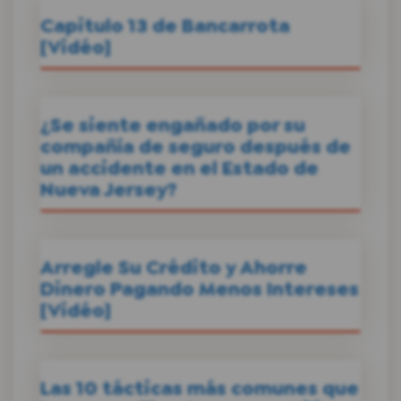
Capitulo 13 de Bancarrota
[Vidéo]
¿Se siente engañado por su
compañía de seguro después de
un accidente en el Estado de
Nueva Jersey?
Arregle Su Crédito y Ahorre
Dinero Pagando Menos Intereses
[Vidéo]
Las 10 tácticas más comunes que