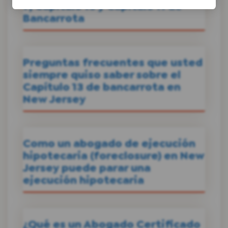
7, Capítulo 13 y Capítulo 11 de
Bancarrota
Preguntas frecuentes que usted
siempre quiso saber sobre el
Capítulo 13 de bancarrota en
New Jersey
Como un abogado de ejecución
hipotecaria (foreclosure) en New
Jersey puede parar una
ejecución hipotecaria
¿Qué es un Abogado Certificado