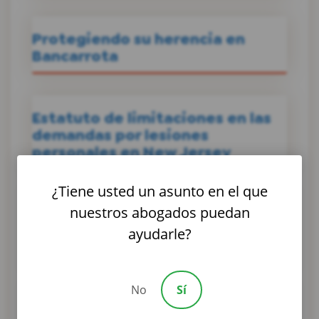
Protegiendo su herencia en
Bancarrota
Estatuto de limitaciones en las
demandas por lesiones
personales en New Jersey
¿Tiene usted un asunto en el que
nuestros abogados puedan
Como eliminar impuestos
atraves de una bancarrota en
ayudarle?
Nueva Jersey
No
Sí
Las Diferencias entre el Capítulo