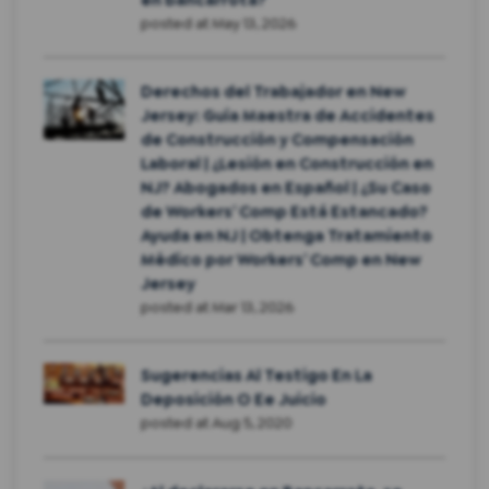
posted at
May 13, 2026
Derechos del Trabajador en New
Jersey: Guía Maestra de Accidentes
de Construcción y Compensación
Laboral | ¿Lesión en Construcción en
NJ? Abogados en Español | ¿Su Caso
de Workers’ Comp Está Estancado?
Ayuda en NJ | Obtenga Tratamiento
Médico por Workers’ Comp en New
Jersey
posted at
Mar 13, 2026
Sugerencias Al Testigo En La
Deposición O Ee Juicio
posted at
Aug 5, 2020