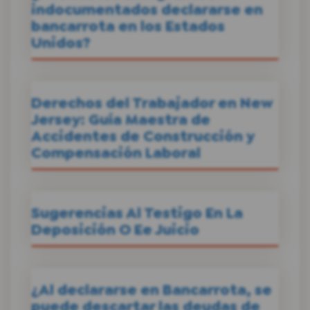
indocumentados declararse en
bancarrota en los Estados
Unidos?
Derechos del Trabajador en New
Jersey: Guía Maestra de
Accidentes de Construcción y
Compensación Laboral
Sugerencias Al Testigo En La
Deposición O Ee Juicio
¿Al declararse en Bancarrota, se
puede descartar las deudas de