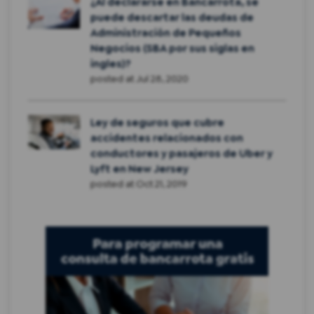
¿Al declararse en Bancarrota, se
puede descartar las deudas de
Administración de Pequeños
Negocios (SBA por sus siglas en
ingles)?
posted at
Jul 28, 2020
Ley de seguros que cubre
accidentes relacionados con
conductores y pasajeros de Uber y
Lyft en New Jersey
posted at
Oct 21, 2019