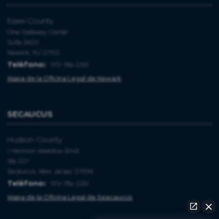
Essex County
One Gateway Center
Suite 2600
Newark, NJ 07102
Teléfono:
973-786-2351
Mapa de la Oficina Legal de Newark
SECAUCUS
Hudson County
1 Harmon Meadow Blvd
Ste 201
Secaucus, New Jersey 07094
Teléfono:
973-786-2351
Mapa de la Oficina Legal de Seacaucus